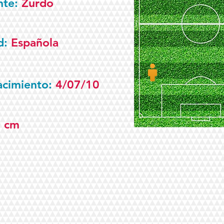
nte:
Zurdo
d:
Española
acimiento:
4/07/10
0 cm