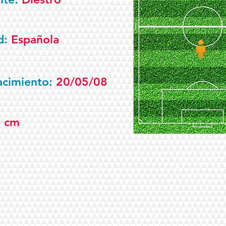
d:
Española
acimiento:
20/05/08
5 cm