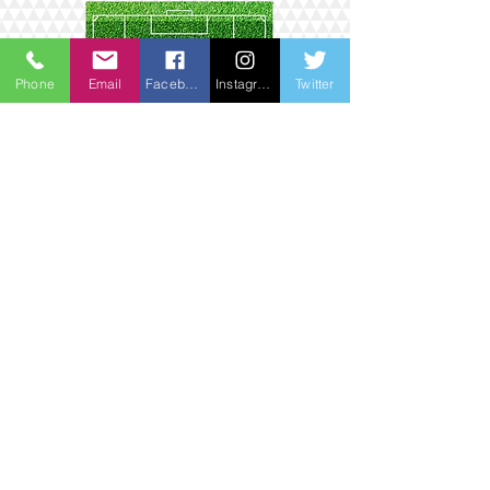
Phone
Email
Facebook
Instagram
Twitter
Atrás
© 2016 33 Sport, una división de 33
Producciones & Management