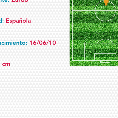
d:
Española
acimiento:
16/06/10
0 cm