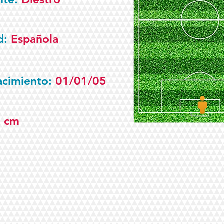
d:
Española
acimiento:
01/01/05
0 cm