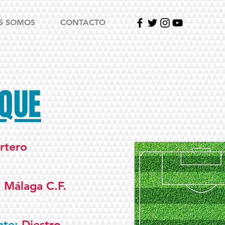
S SOMOS
CONTACTO
QUE
rtero
:
Málaga C.F.
nte:
Diestro